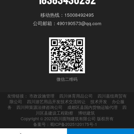
移动热线：15008492495
公司邮箱：490190573@qq.com
微信二维码
友情链接：
市政设施管理
四川体育用品公司
四川嘉纽商贸有
限公司
四川游艺用品开发技术交流转让
技术开发
办公服
务
四川辩策源法律咨询公司
成都区县国内货物运输代理
四
川区县建设工程勘察
博铠建筑
Copyright © 2023四川圆翔建筑有限公司 版权所有
备案号：蜀ICP备2025120175号-1