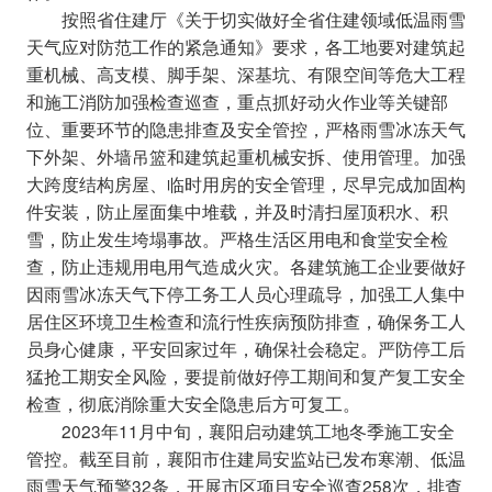
按照省住建厅《关于切实做好全省住建领域低温雨雪
天气应对防范工作的紧急通知》要求，各工地要对建筑起
重机械、高支模、脚手架、深基坑、有限空间等危大工程
和施工消防加强检查巡查，重点抓好动火作业等关键部
位、重要环节的隐患排查及安全管控，严格雨雪冰冻天气
下外架、外墙吊篮和建筑起重机械安拆、使用管理。加强
大跨度结构房屋、临时用房的安全管理，尽早完成加固构
件安装，防止屋面集中堆载，并及时清扫屋顶积水、积
雪，防止发生垮塌事故。严格生活区用电和食堂安全检
查，防止违规用电用气造成火灾。各建筑施工企业要做好
因雨雪冰冻天气下停工务工人员心理疏导，加强工人集中
居住区环境卫生检查和流行性疾病预防排查，确保务工人
员身心健康，平安回家过年，确保社会稳定。严防停工后
猛抢工期安全风险，要提前做好停工期间和复产复工安全
检查，彻底消除重大安全隐患后方可复工。
2023年11月中旬，襄阳启动建筑工地冬季施工安全
管控。截至目前，襄阳市住建局安监站已发布寒潮、低温
雨雪天气预警32条，开展市区项目安全巡查258次，排查